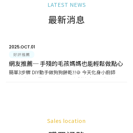
LATEST NEWS
最新消息
2025.OCT
01
好評推薦
網友推薦─ 手殘的毛孩媽媽也能輕鬆做點心
簡單3步驟 DIY動手做狗狗餅乾!!🍪 今天化身小廚師
by 桃園暴走兄妹檔 小飛哥 小熊妹
🧑🏽‍🍳和小女僕👩🏻‍🍳沒想到手殘的媽媽也能輕鬆做點
心
Sales location