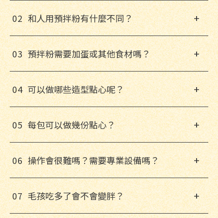
+
0
2
和人用預拌粉有什麼不同？
+
0
3
預拌粉需要加蛋或其他食材嗎？
+
0
4
可以做哪些造型點心呢？
+
0
5
每包可以做幾份點心？
+
0
6
操作會很難嗎？需要專業設備嗎？
+
0
7
毛孩吃多了會不會變胖？