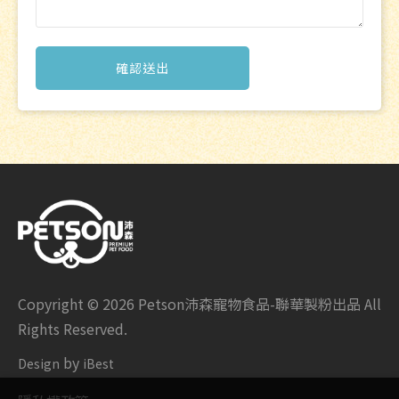
確認送出
Copyright ©
2026
Petson沛森寵物食品-聯華製粉出品
All
Rights Reserved.
by
Design
iBest