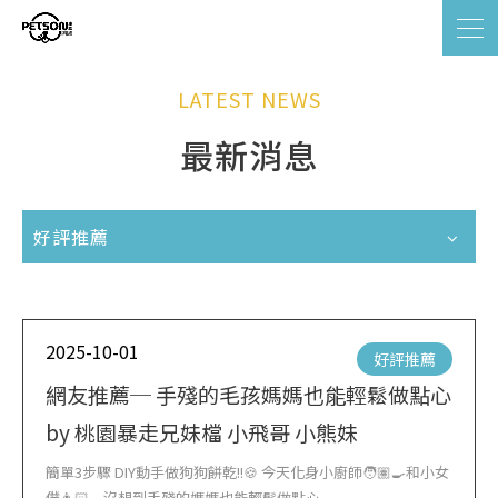
LATEST NEWS
最新消息
好評推薦
2025-10-01
好評推薦
網友推薦─ 手殘的毛孩媽媽也能輕鬆做點心
by 桃園暴走兄妹檔 小飛哥 小熊妹
簡單3步驟 DIY動手做狗狗餅乾!!🍪 今天化身小廚師🧑🏽‍🍳和小女
僕👩🏻‍🍳沒想到手殘的媽媽也能輕鬆做點心